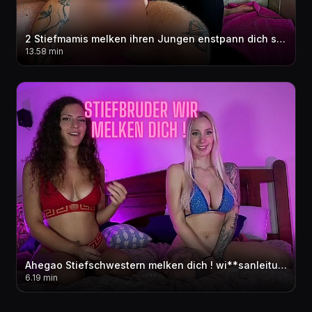
2 Stiefmamis melken ihren Jungen enstpann dich saug an unseren Nippeln??! Wir reiten seinen Cock
13.58 min
Ahegao Stiefschwestern melken dich ! wi**sanleitung dirty talk joi Abspri**countdown mit OliviaOcean
6.19 min