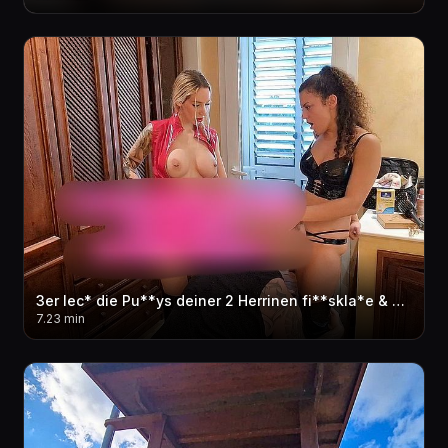
3er lec* die Pu**ys deiner 2 Herrinen fi**skla*e & dann fi**st du Herrin Olivia! Geiler cream**e
7.23 min