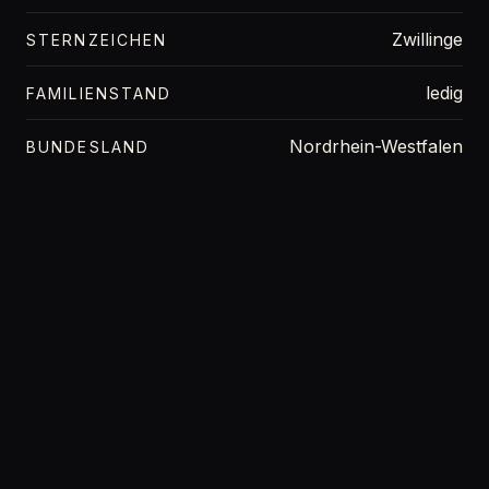
Zwillinge
STERNZEICHEN
ledig
FAMILIENSTAND
Nordrhein-Westfalen
BUNDESLAND
166 cm
GRÖSSE
53 kg
GEWICHT
70f
OBERWEITE
Blond
HAARFARBE
braun
AUGENFARBE
Ja
INTIMRASUR