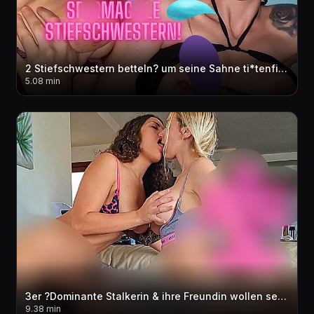
2 Stiefschwestern betteln? um seine Sahne ti*tenfi** Ahegao Mega Cum***t Facial & ti*ten
5.08 min
3er ?Dominante Stalkerin & ihre Freundin wollen sein sper*a?? bitte schwaenger mich!?? cream**e
9.38 min