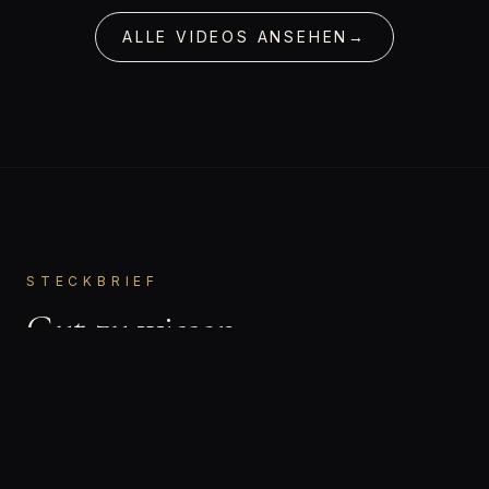
ALLE VIDEOS ANSEHEN
→
STECKBRIEF
Gut zu wissen.
Stella
VORNAME
Bisexuell
ORIENTIERUNG