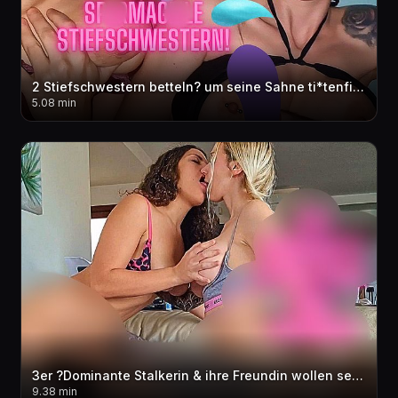
2 Stiefschwestern betteln? um seine Sahne ti*tenfi** Ahegao Mega Cum***t Facial & ti*ten
5.08 min
3er ?Dominante Stalkerin & ihre Freundin wollen sein sper*a?? bitte schwaenger mich!?? cream**e
9.38 min