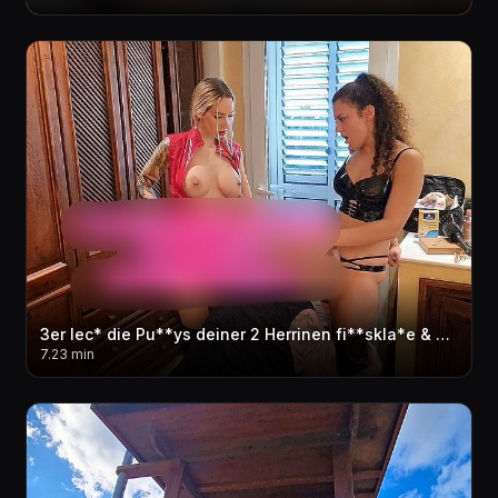
3er lec* die Pu**ys deiner 2 Herrinen fi**skla*e & dann fi**st du Herrin Olivia! Geiler cream**e
7.23 min