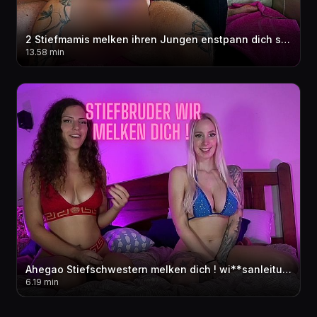
2 Stiefmamis melken ihren Jungen enstpann dich saug an unseren Nippeln??! Wir reiten seinen Cock
13.58 min
Ahegao Stiefschwestern melken dich ! wi**sanleitung dirty talk joi Abspri**countdown mit OliviaOcean
6.19 min