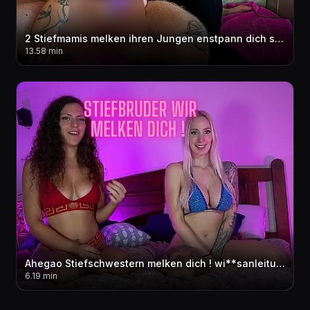
2 Stiefmamis melken ihren Jungen enstpann dich saug an unseren Nippeln??! Wir reiten seinen Cock
13.58 min
Ahegao Stiefschwestern melken dich ! wi**sanleitung dirty talk joi Abspri**countdown mit OliviaOcean
6.19 min