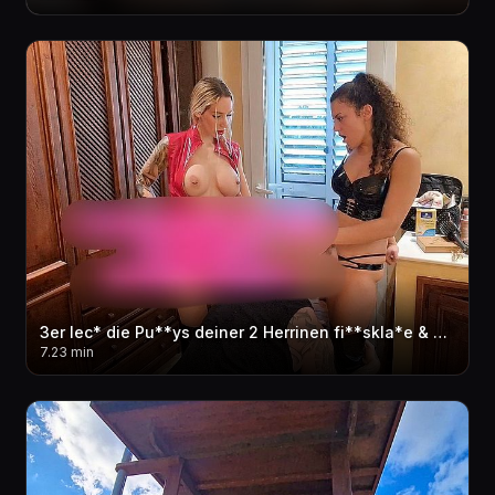
3er lec* die Pu**ys deiner 2 Herrinen fi**skla*e & dann fi**st du Herrin Olivia! Geiler cream**e
7.23 min