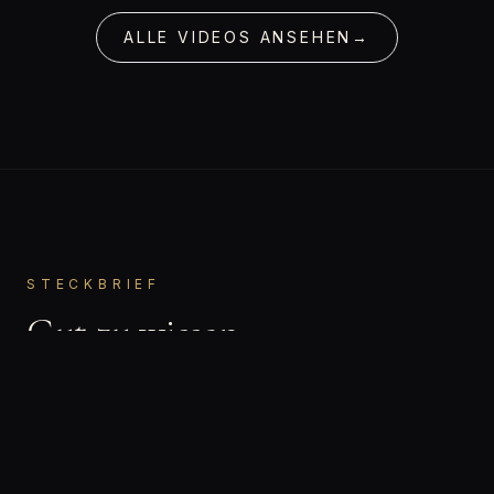
ALLE VIDEOS ANSEHEN
→
STECKBRIEF
Gut zu wissen.
Stella
VORNAME
Bisexuell
ORIENTIERUNG