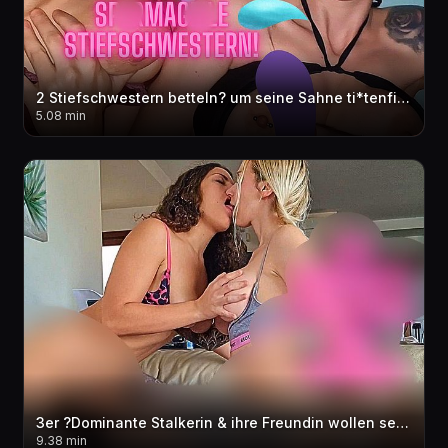
2 Stiefschwestern betteln? um seine Sahne ti*tenfi** Ahegao Mega Cum***t Facial & ti*ten
5.08 min
3er ?Dominante Stalkerin & ihre Freundin wollen sein sper*a?? bitte schwaenger mich!?? cream**e
9.38 min