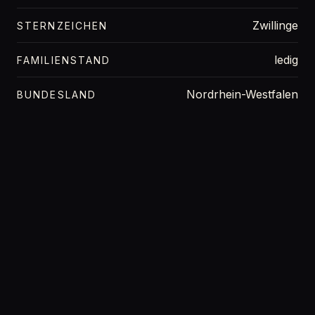
Zwillinge
STERNZEICHEN
ledig
FAMILIENSTAND
Nordrhein-Westfalen
BUNDESLAND
166 cm
GRÖSSE
53 kg
GEWICHT
70f
OBERWEITE
Blond
HAARFARBE
braun
AUGENFARBE
Ja
INTIMRASUR