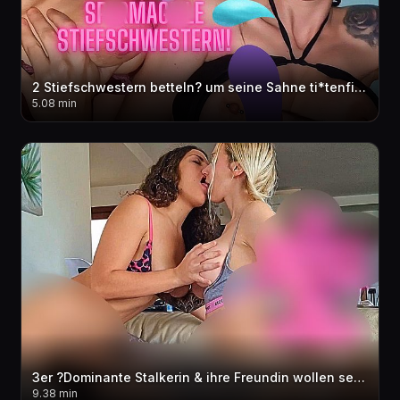
2 Stiefschwestern betteln? um seine Sahne ti*tenfi** Ahegao Mega Cum***t Facial & ti*ten
5.08 min
3er ?Dominante Stalkerin & ihre Freundin wollen sein sper*a?? bitte schwaenger mich!?? cream**e
9.38 min