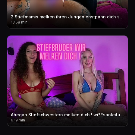
2 Stiefmamis melken ihren Jungen enstpann dich saug an unseren Nippeln??! Wir reiten seinen Cock
13.58 min
Ahegao Stiefschwestern melken dich ! wi**sanleitung dirty talk joi Abspri**countdown mit OliviaOcean
6.19 min