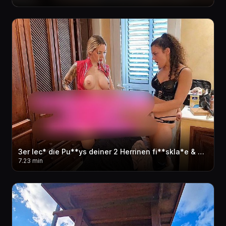
3er lec* die Pu**ys deiner 2 Herrinen fi**skla*e & dann fi**st du Herrin Olivia! Geiler cream**e
7.23 min